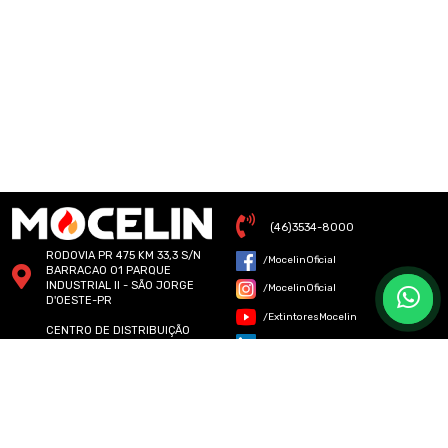
(46)3534-8000
RODOVIA PR 475 KM 33,3 S/N
/MocelinOficial
BARRACAO 01 PARQUE
INDUSTRIAL II - SÃO JORGE
/MocelinOficial
D'OESTE-PR
/ExtintoresMocelin
CENTRO DE DISTRIBUIÇÃO
MOCELIN - RUA SENADOR
/ExtintoresMocelin
ACCIOLY FILHO - 243 -
CURITIBA - PR
CENTRO DE DISTRIBUIÇÃO
MOCELIN - RUA SUBLIMAÇÃO,
157 - JARDIM JAPÃO, SÃO